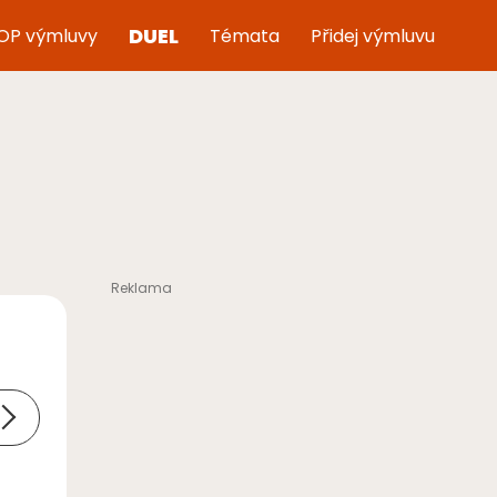
DUEL
OP výmluvy
Témata
Přidej výmluvu