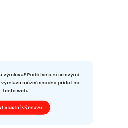
pší výmluvu? Poděl se o ní se svými
ou výmluvu můžeš snadno přidat na
tento web.
at vlastní výmluvu