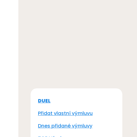
DUEL
Přidat vlastní výmluvu
Dnes přidané výmluvy