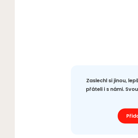
Zaslechl si jinou, le
přáteli i s námi. Sv
Přid