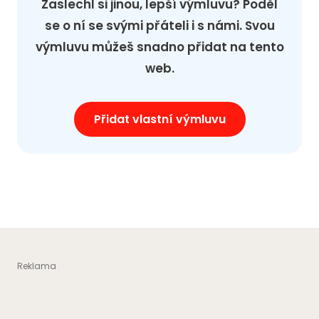
Zaslechl si jinou, lepší výmluvu? Poděl
se o ní se svými přáteli i s námi. Svou
výmluvu můžeš snadno přidat na tento
web.
Přidat vlastní výmluvu