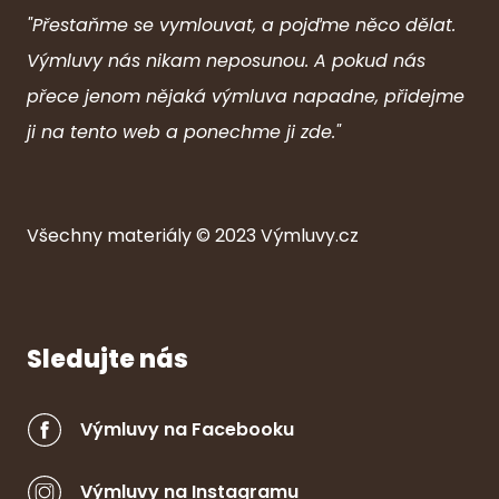
"Přestaňme se vymlouvat, a pojďme něco dělat.
Výmluvy nás nikam neposunou. A pokud nás
přece jenom nějaká výmluva napadne, přidejme
ji na tento web a ponechme ji zde."
Všechny ma
ter
iály © 2023
Výmluvy.cz
Sledujte nás
Výmluvy na Facebooku
Výmluvy na Instagramu