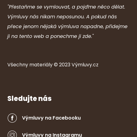
"Přestaňme se vymlouvat, a pojďme něco dělat.
Výmluvy nás nikam neposunou. A pokud nás
přece jenom nějaká výmluva napadne, přidejme
ji na tento web a ponechme ji zde."
Všechny ma
ter
iály © 2023
Výmluvy.cz
Sledujte nás
Výmluvy na Facebooku
Výmluvy na Instagramu