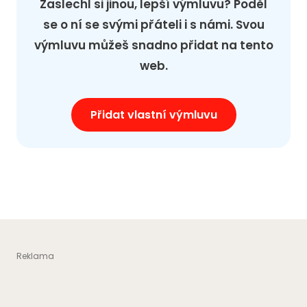
Zaslechl si jinou, lepší výmluvu? Poděl
se o ní se svými přáteli i s námi. Svou
výmluvu můžeš snadno přidat na tento
web.
Přidat vlastní výmluvu