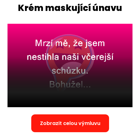
Krém maskující únavu
Zobrazit celou výmluvu