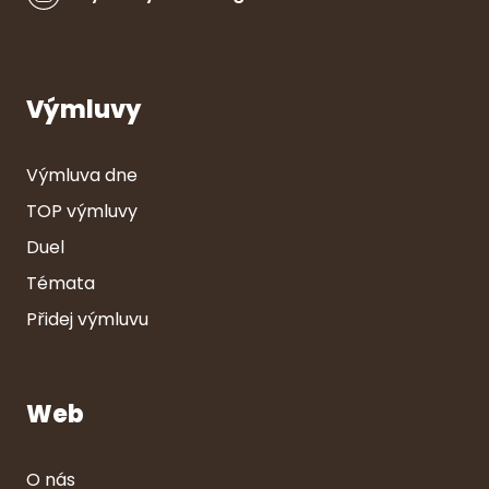
Výmluvy
Výmluva dne
TOP výmluvy
Duel
Témata
Přidej výmluvu
Web
O nás