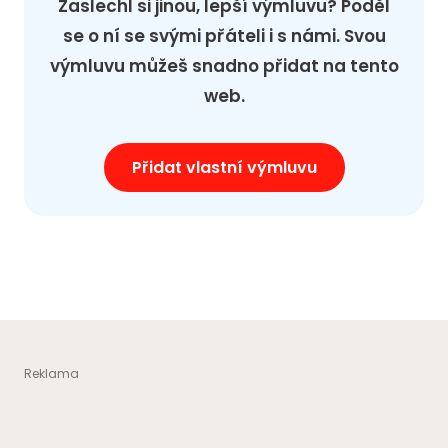
Zaslechl si jinou, lepší výmluvu? Poděl
se o ní se svými přáteli i s námi. Svou
výmluvu můžeš snadno přidat na tento
web.
Přidat vlastní výmluvu