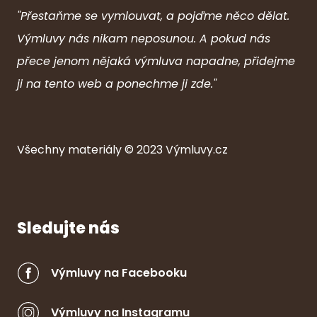
"Přestaňme se vymlouvat, a pojďme něco dělat.
Výmluvy nás nikam neposunou. A pokud nás
přece jenom nějaká výmluva napadne, přidejme
ji na tento web a ponechme ji zde."
Všechny ma
ter
iály © 2023
Výmluvy.cz
Sledujte nás
Výmluvy na Facebooku
Výmluvy na Instagramu