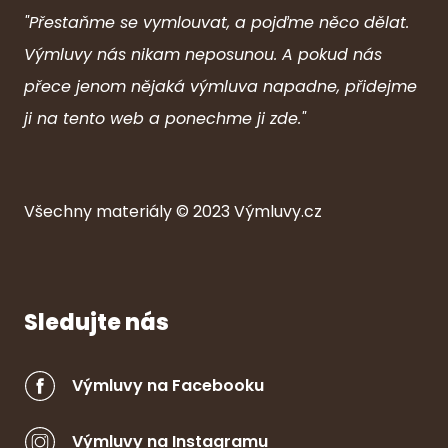
"Přestaňme se vymlouvat, a pojďme něco dělat.
Výmluvy nás nikam neposunou. A pokud nás
přece jenom nějaká výmluva napadne, přidejme
ji na tento web a ponechme ji zde."
Všechny ma
ter
iály © 2023
Výmluvy.cz
Sledujte nás
Výmluvy na Facebooku
Výmluvy na Instagramu