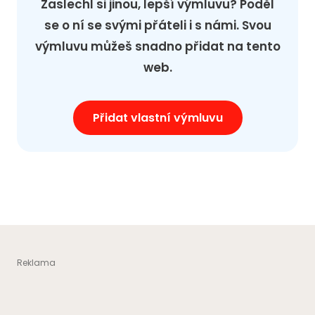
Zaslechl si jinou, lepší výmluvu? Poděl
se o ní se svými přáteli i s námi. Svou
výmluvu můžeš snadno přidat na tento
web.
Přidat vlastní výmluvu