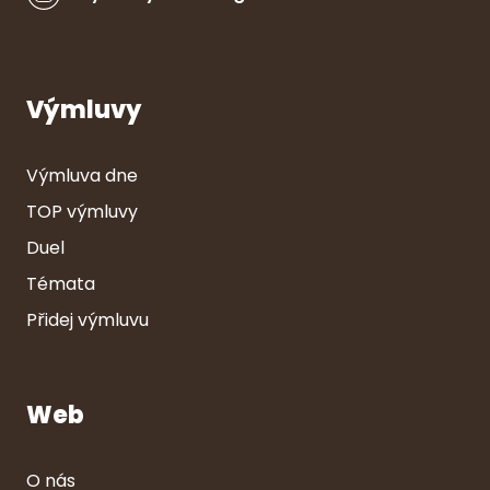
Výmluvy
Výmluva dne
TOP výmluvy
Duel
Témata
Přidej výmluvu
Web
O nás