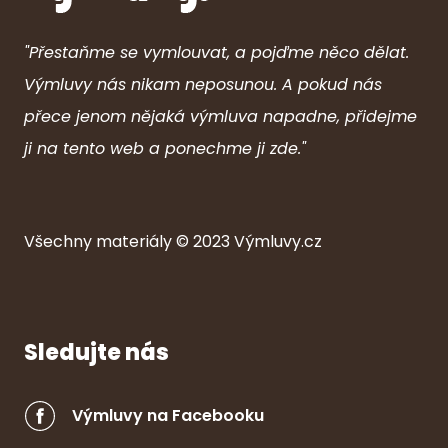
"Přestaňme se vymlouvat, a pojďme něco dělat.
Výmluvy nás nikam neposunou. A pokud nás
přece jenom nějaká výmluva napadne, přidejme
ji na tento web a ponechme ji zde."
Všechny ma
ter
iály © 2023
Výmluvy.cz
Sledujte nás
Výmluvy na Facebooku