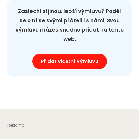
Zaslechl si jinou, lepší výmluvu? Poděl
se o ní se svými přáteli i s námi. Svou
výmluvu můžeš snadno přidat na tento
web.
Přidat vlastní výmluvu