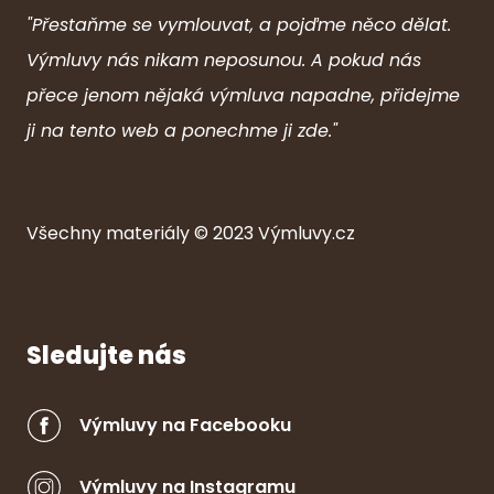
"Přestaňme se vymlouvat, a pojďme něco dělat.
Výmluvy nás nikam neposunou. A pokud nás
přece jenom nějaká výmluva napadne, přidejme
ji na tento web a ponechme ji zde."
Všechny ma
ter
iály © 2023
Výmluvy.cz
Sledujte nás
Výmluvy na Facebooku
Výmluvy na Instagramu