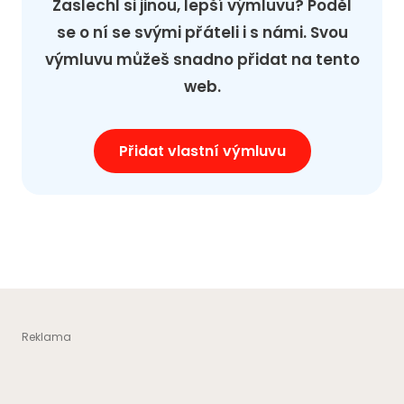
Zaslechl si jinou, lepší výmluvu? Poděl
se o ní se svými přáteli i s námi. Svou
výmluvu můžeš snadno přidat na tento
web.
Přidat vlastní výmluvu