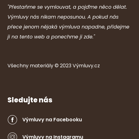
"Přestaňme se vymlouvat, a pojďme něco dělat.
Výmluvy nás nikam neposunou. A pokud nás
přece jenom nějaká výmluva napadne, přidejme
ji na tento web a ponechme ji zde."
Všechny ma
ter
iály © 2023
Výmluvy.cz
Sledujte nás
Výmluvy na Facebooku
Výmluvy na Instagramu