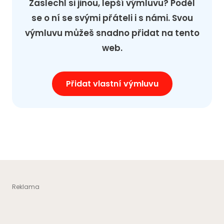
Zaslechl si jinou, lepší výmluvu? Poděl
se o ní se svými přáteli i s námi. Svou
výmluvu můžeš snadno přidat na tento
web.
Přidat vlastní výmluvu