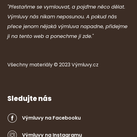
"Přestaňme se vymlouvat, a pojďme něco dělat.
Výmluvy nás nikam neposunou. A pokud nás
přece jenom nějaká výmluva napadne, přidejme
ji na tento web a ponechme ji zde."
Všechny ma
ter
iály © 2023
Výmluvy.cz
Sledujte nás
Výmluvy na Facebooku
Výmluvy na Instagramu