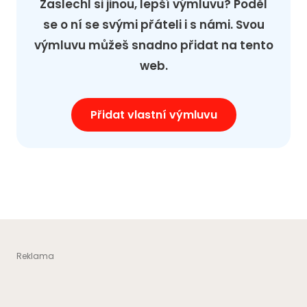
Zaslechl si jinou, lepší výmluvu? Poděl
se o ní se svými přáteli i s námi. Svou
výmluvu můžeš snadno přidat na tento
web.
Přidat vlastní výmluvu