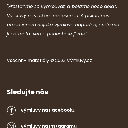
"Přestaňme se vymlouvat, a pojďme něco dělat.
Výmluvy nás nikam neposunou. A pokud nás
přece jenom nějaká výmluva napadne, přidejme
ji na tento web a ponechme ji zde."
Všechny ma
ter
iály © 2023
Výmluvy.cz
Sledujte nás
Výmluvy na Facebooku
Výmluvy na Instagramu