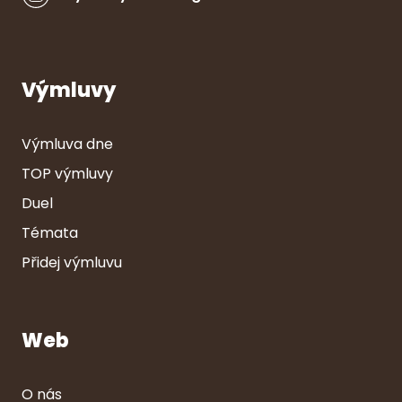
Výmluvy
Výmluva dne
TOP výmluvy
Duel
Témata
Přidej výmluvu
Web
O nás