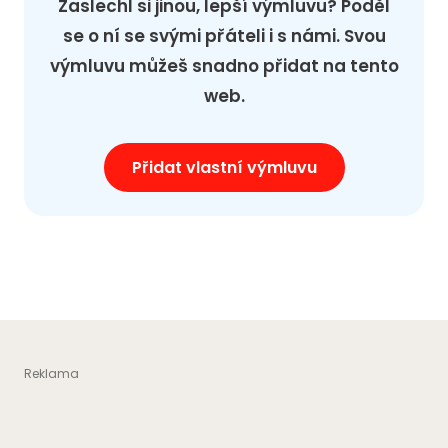
Zaslechl si jinou, lepší výmluvu? Poděl
se o ní se svými přáteli i s námi. Svou
výmluvu můžeš snadno přidat na tento
web.
Přidat vlastní výmluvu