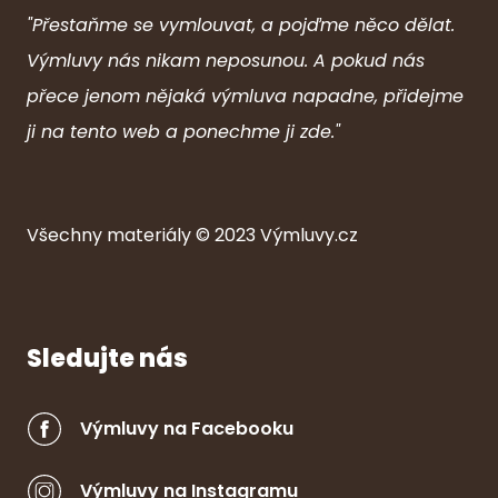
"Přestaňme se vymlouvat, a pojďme něco dělat.
Výmluvy nás nikam neposunou. A pokud nás
přece jenom nějaká výmluva napadne, přidejme
ji na tento web a ponechme ji zde."
Všechny ma
ter
iály © 2023
Výmluvy.cz
Sledujte nás
Výmluvy na Facebooku
Výmluvy na Instagramu