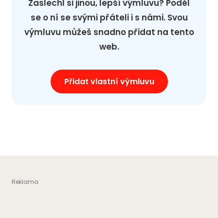
Zaslechl si jinou, lepší výmluvu? Poděl
se o ní se svými přáteli i s námi. Svou
výmluvu můžeš snadno přidat na tento
web.
Přidat vlastní výmluvu