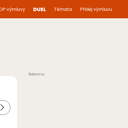
DUEL
OP výmluvy
Témata
Přidej výmluvu