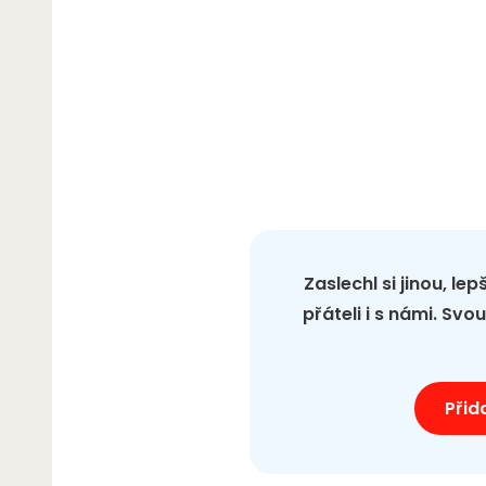
Zaslechl si jinou, le
přáteli i s námi. Sv
Přid