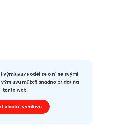
pší výmluvu? Poděl se o ní se svými
ou výmluvu můžeš snadno přidat na
tento web.
at vlastní výmluvu