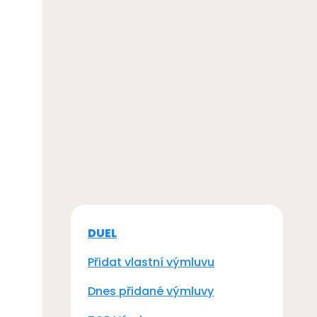
DUEL
Přidat vlastní výmluvu
Dnes přidané výmluvy