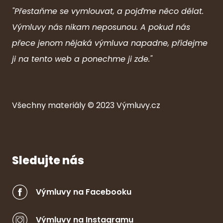
"Přestaňme se vymlouvat, a pojďme něco dělat.
Výmluvy nás nikam neposunou. A pokud nás
přece jenom nějaká výmluva napadne, přidejme
ji na tento web a ponechme ji zde."
Všechny ma
ter
iály © 2023
Výmluvy.cz
Sledujte nás
Výmluvy na Facebooku
Výmluvy na Instagramu