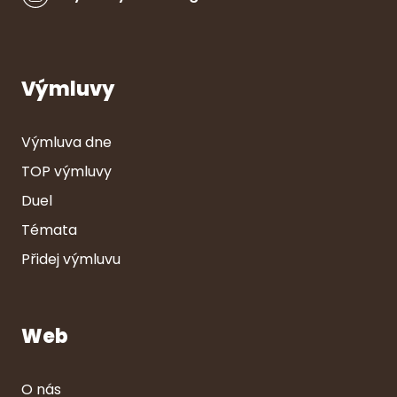
Výmluvy
Výmluva dne
TOP výmluvy
Duel
Témata
Přidej výmluvu
Web
O nás