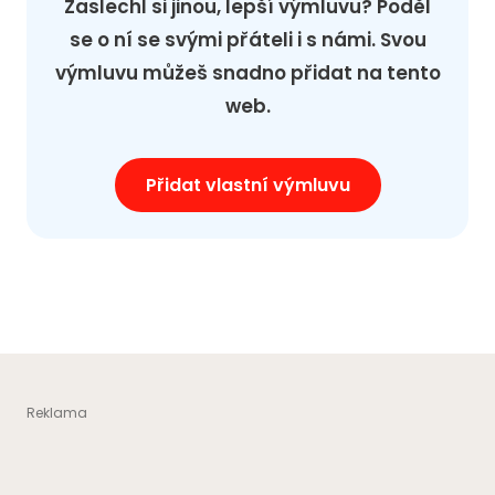
Zaslechl si jinou, lepší výmluvu? Poděl
se o ní se svými přáteli i s námi. Svou
výmluvu můžeš snadno přidat na tento
web.
Přidat vlastní výmluvu