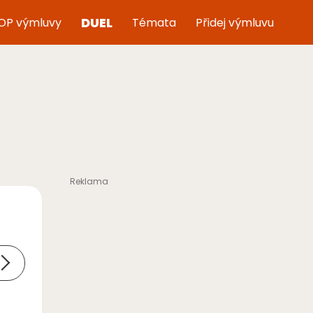
DUEL
OP výmluvy
Témata
Přidej výmluvu