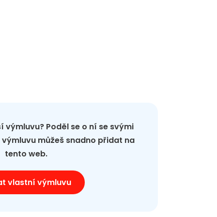
pší výmluvu? Poděl se o ní se svými
ou výmluvu můžeš snadno přidat na
tento web.
at vlastní výmluvu