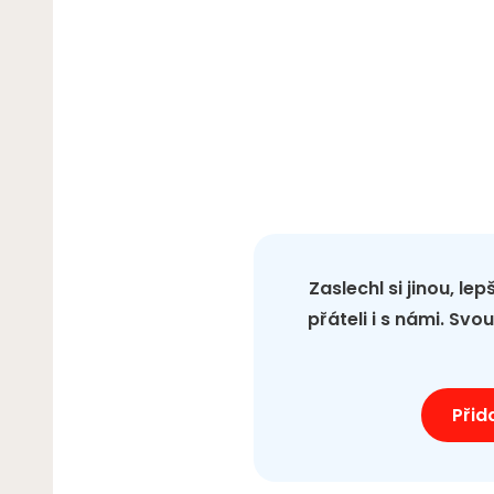
Zaslechl si jinou, le
přáteli i s námi. Sv
Přid