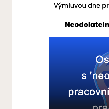
Výmluvou dne pro
Neodolateln