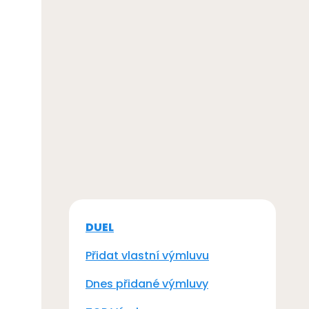
DUEL
Přidat vlastní výmluvu
Dnes přidané výmluvy