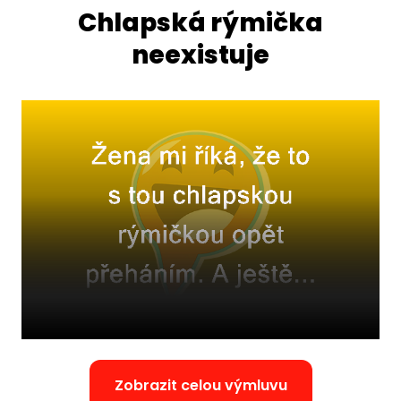
Chlapská rýmička
neexistuje
Zobrazit celou výmluvu