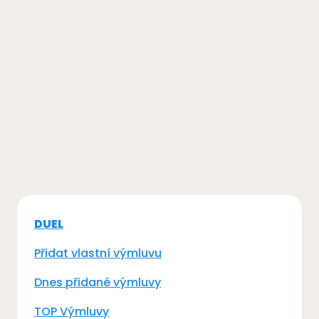
DUEL
Přidat vlastní výmluvu
Dnes přidané výmluvy
TOP Výmluvy