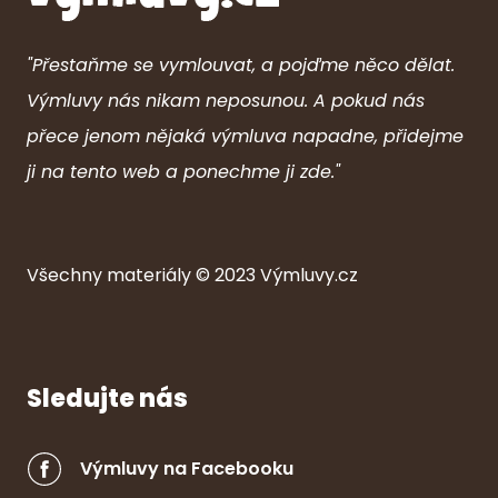
"Přestaňme se vymlouvat, a pojďme něco dělat.
Výmluvy nás nikam neposunou. A pokud nás
přece jenom nějaká výmluva napadne, přidejme
ji na tento web a ponechme ji zde."
Všechny ma
ter
iály © 2023
Výmluvy.cz
Sledujte nás
Výmluvy na Facebooku