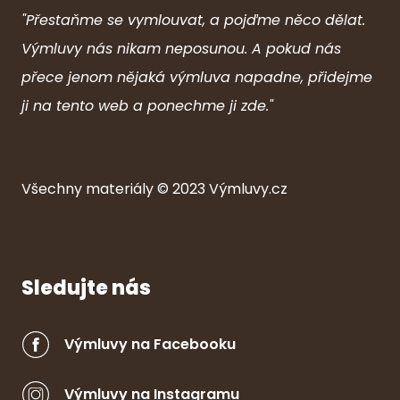
"Přestaňme se vymlouvat, a pojďme něco dělat.
Výmluvy nás nikam neposunou. A pokud nás
přece jenom nějaká výmluva napadne, přidejme
ji na tento web a ponechme ji zde."
Všechny ma
ter
iály © 2023
Výmluvy.cz
Sledujte nás
Výmluvy na Facebooku
Výmluvy na Instagramu