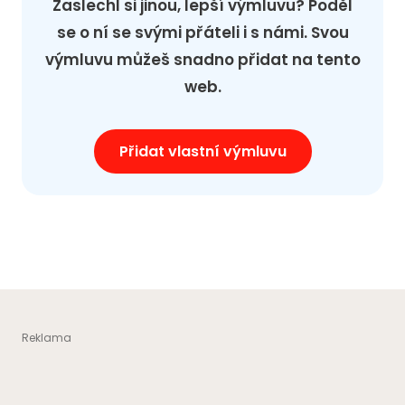
Zaslechl si jinou, lepší výmluvu? Poděl
se o ní se svými přáteli i s námi. Svou
výmluvu můžeš snadno přidat na tento
web.
Přidat vlastní výmluvu