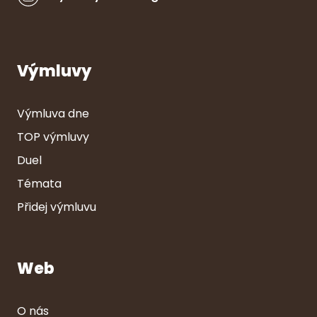
Výmluvy
Výmluva dne
TOP výmluvy
Duel
Témata
Přidej výmluvu
Web
O nás