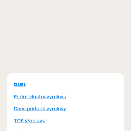
DUEL
Přidat vlastní výmluvu
Dnes přidané výmluvy
TOP Výmluvy