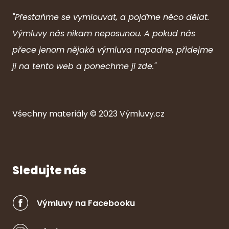
"Přestaňme se vymlouvat, a pojďme něco dělat.
Výmluvy nás nikam neposunou. A pokud nás
přece jenom nějaká výmluva napadne, přidejme
ji na tento web a ponechme ji zde."
Všechny ma
ter
iály © 2023
Výmluvy.cz
Sledujte nás
Výmluvy na Facebooku