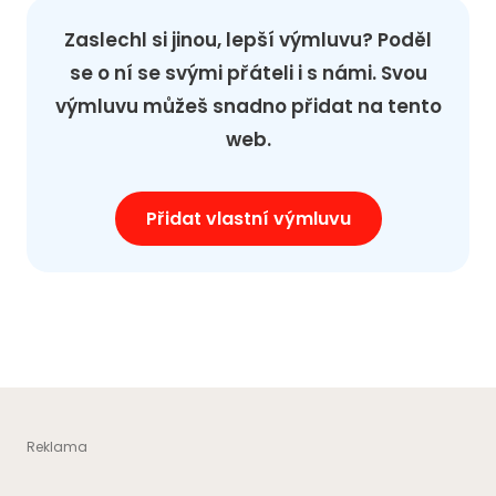
Zaslechl si jinou, lepší výmluvu? Poděl
se o ní se svými přáteli i s námi. Svou
výmluvu můžeš snadno přidat na tento
web.
Přidat vlastní výmluvu