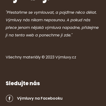
"Přestaňme se vymlouvat, a pojďme něco dělat.
Výmluvy nás nikam neposunou. A pokud nás
přece jenom nějaká výmluva napadne, přidejme
ji na tento web a ponechme ji zde."
Všechny ma
ter
iály © 2023
Výmluvy.cz
Sledujte nás
Výmluvy na Facebooku