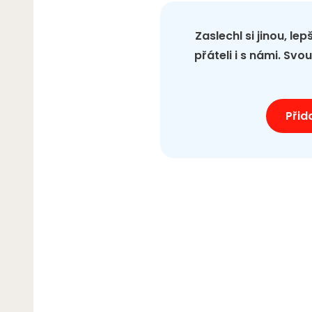
Zaslechl si jinou, le
přáteli i s námi. Sv
Přid