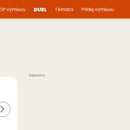
DUEL
OP výmluvy
Témata
Přidej výmluvu