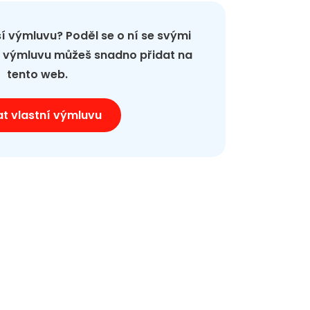
pší výmluvu? Poděl se o ní se svými
ou výmluvu můžeš snadno přidat na
tento web.
at vlastní výmluvu