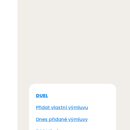
DUEL
Přidat vlastní výmluvu
Dnes přidané výmluvy