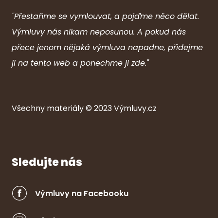
"Přestaňme se vymlouvat, a pojďme něco dělat.
Výmluvy nás nikam neposunou. A pokud nás
přece jenom nějaká výmluva napadne, přidejme
ji na tento web a ponechme ji zde."
Všechny ma
ter
iály © 2023
Výmluvy.cz
Sledujte nás
Výmluvy na Facebooku