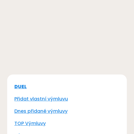
DUEL
Přidat vlastní výmluvu
Dnes přidané výmluvy
TOP Výmluvy