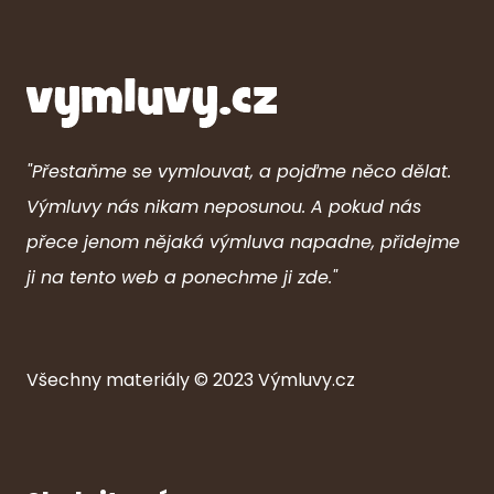
"Přestaňme se vymlouvat, a pojďme něco dělat.
Výmluvy nás nikam neposunou. A pokud nás
přece jenom nějaká výmluva napadne, přidejme
ji na tento web a ponechme ji zde."
Všechny ma
ter
iály © 2023
Výmluvy.cz