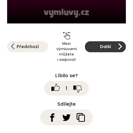
Mezi
Předchozí
Další
výmluvami
můžete
i swipovat
Líbilo se?
1
Sdílejte