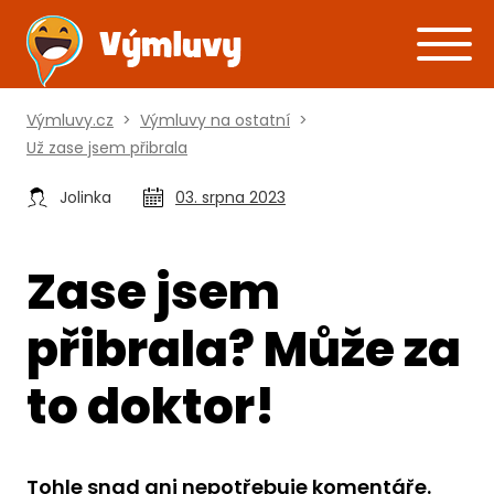
Výmluvy.cz
>
Výmluvy na ostatní
>
Už zase jsem přibrala
Jolinka
03. srpna 2023
Zase jsem
přibrala? Může za
to doktor!
Tohle snad ani nepotřebuje komentáře.