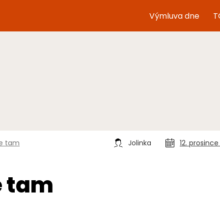
Výmluva dne
T
ce tam
Jolinka
12. prosinc
e tam