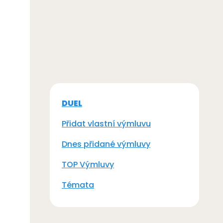
DUEL
Přidat vlastní výmluvu
Dnes přidané výmluvy
TOP Výmluvy
Témata