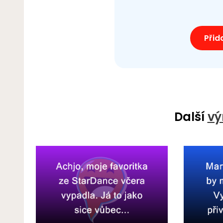
Přid
Další
vý