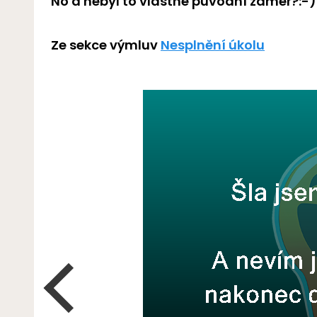
No a nebyl to vlastně původní záměr?:-)
Ze sekce výmluv
Nesplnění úkolu