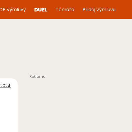
DUEL
OP výmluvy
Témata
Přidej výmluvu
e 2024