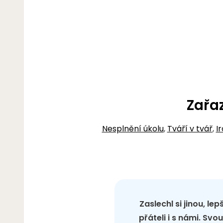
Zařa
Nesplnění úkolu
,
Tváří v tvář
,
I
Zaslechl si jinou, le
přáteli i s námi. Sv