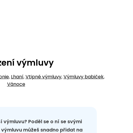
zení výmluvy
ronie
,
Lhaní
,
Vtipné výmluvy
,
Výmluvy babiček
,
Vánoce
pší výmluvu? Poděl se o ní se svými
ou výmluvu můžeš snadno přidat na