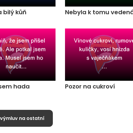
a bilý kůň
Nebyla k tomu veden
jsem hada
Pozor na cukroví
 výmluv na ostatní