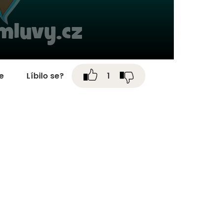
te
Líbilo se?
1