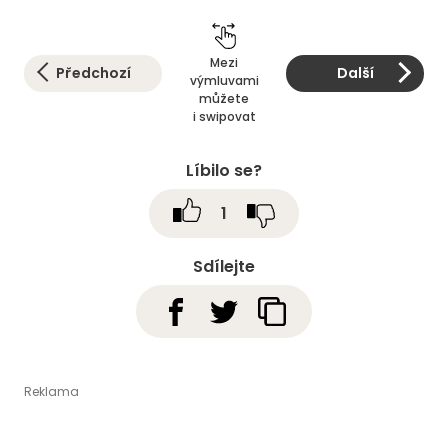
Mezi
Předchozí
Další
výmluvami
můžete
i swipovat
Líbilo se?
1
Sdílejte