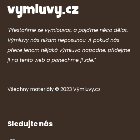
"Přestaňme se vymlouvat, a pojďme něco dělat.
Výmluvy nás nikam neposunou. A pokud nás
přece jenom nějaká výmluva napadne, přidejme
ji na tento web a ponechme ji zde."
Všechny ma
ter
iály © 2023
Výmluvy.cz
Sledujte nás