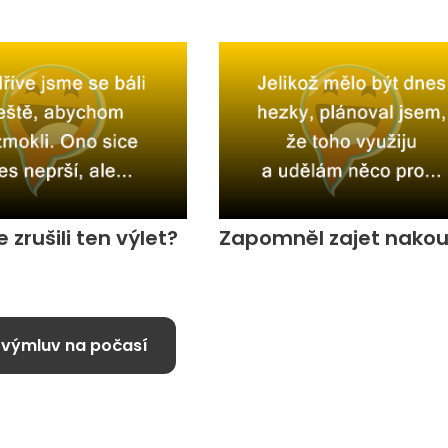
e zrušili ten výlet?
Zapomněl zajet nakou
 výmluv na počasí