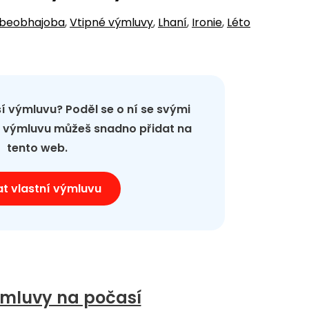
beobhajoba
,
Vtipné výmluvy
,
Lhaní
,
Ironie
,
Léto
pší výmluvu? Poděl se o ní se svými
ou výmluvu můžeš snadno přidat na
tento web.
at vlastní výmluvu
mluvy na počasí