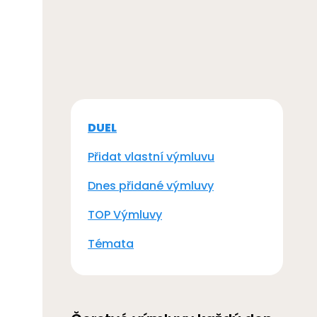
DUEL
Přidat vlastní výmluvu
Dnes přidané výmluvy
TOP Výmluvy
Témata