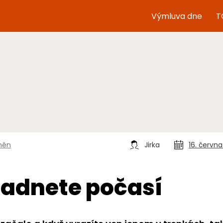
Výmluva dne
T
tněn
Jirka
16. červn
hadnete počasí