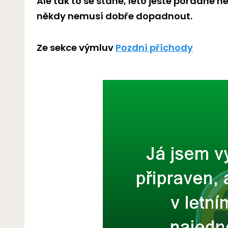
Ale tak to se stane, léto ještě pořádně n
někdy nemusí dobře dopadnout.
Ze sekce výmluv
Pozdní příchody