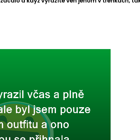
ezačalo a když vyrazíte ven jenom v trenkách, ta