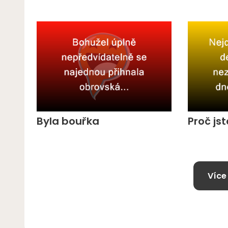
Byla bouřka
Proč jst
Více