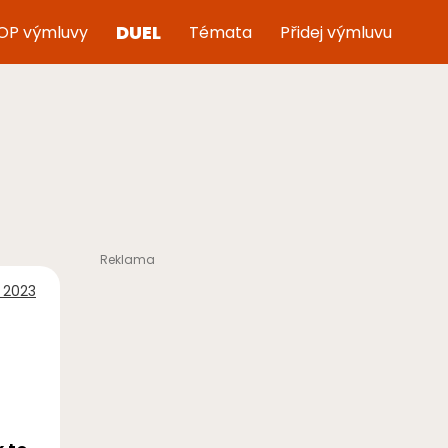
DUEL
OP výmluvy
Témata
Přidej výmluvu
a 2023