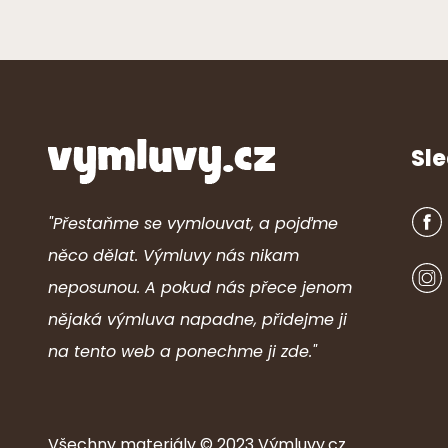
Sle
"Přestaňme se vymlouvat, a pojďme
něco dělat. Výmluvy nás nikam
neposunou. A pokud nás přece jenom
nějaká výmluva napadne, přidejme ji
na tento web a ponechme ji zde."
Všechny ma
ter
iály © 2023
Výmluvy.cz