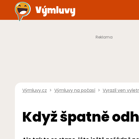
Výmluvy.cz
>
Výmluvy na počasí
>
Vyrazil ven vyle
Když špatně od