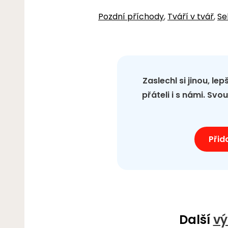
Pozdní příchody
,
Tváří v tvář
,
Se
Zaslechl si jinou, le
přáteli i s námi. Sv
Přid
Další
vý