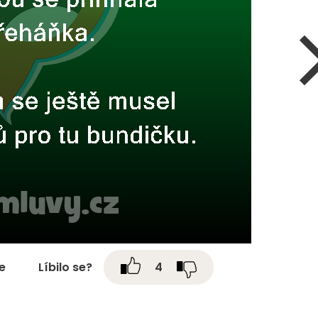
te
Líbilo se?
4