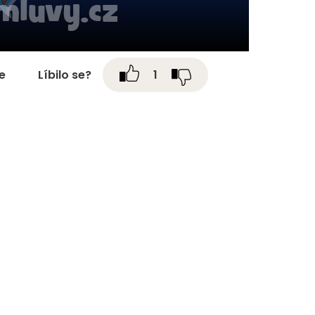
te
Líbilo se?
1