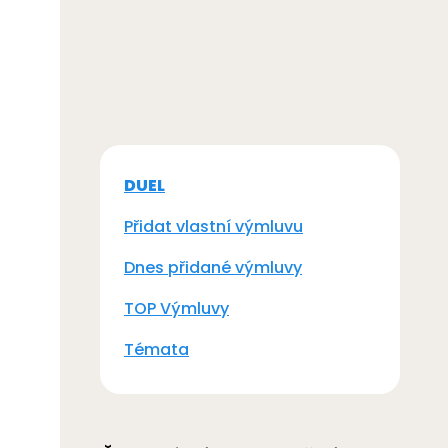
DUEL
Přidat vlastní výmluvu
Dnes přidané výmluvy
TOP Výmluvy
Témata