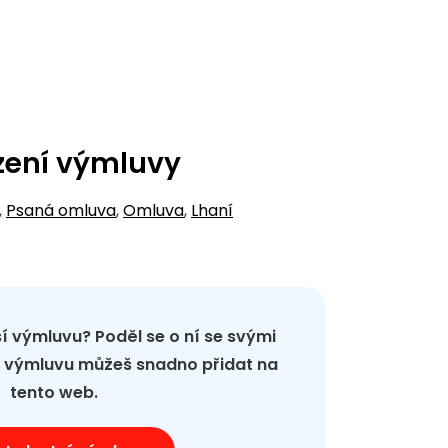
zení výmluvy
,
Psaná omluva
,
Omluva
,
Lhaní
pší výmluvu? Poděl se o ní se svými
ou výmluvu můžeš snadno přidat na
tento web.