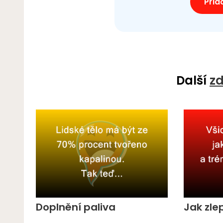
Přid
Další
zd
Doplnění paliva
Jak zle