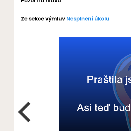
Pozor na hlavu
Ze sekce výmluv
Nesplnění úkolu