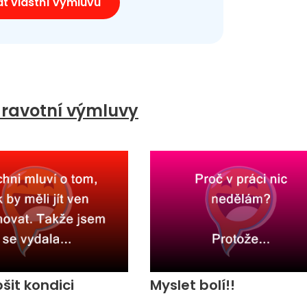
at vlastní výmluvu
ravotní výmluvy
pšit kondici
Myslet bolí!!