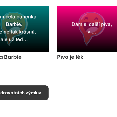
a Barbie
Pívo je lék
zdravotních výmluv