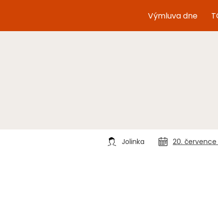
Výmluva dne
T
Jolinka
20. července