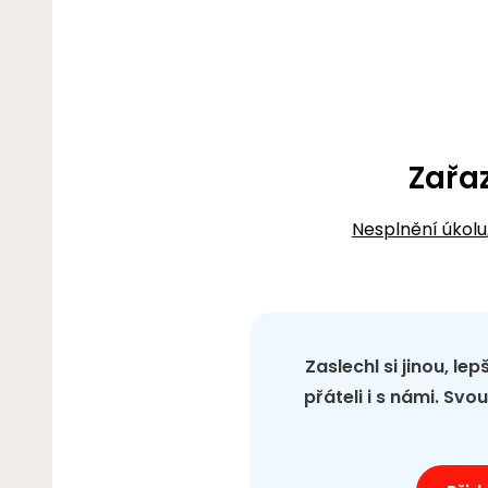
Zařa
Nesplnění úkolu
Zaslechl si jinou, le
přáteli i s námi. Sv