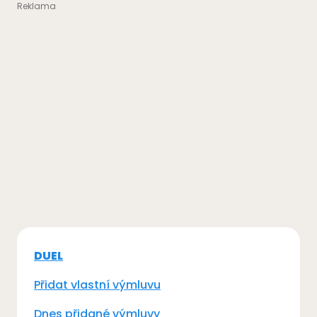
DUEL
Přidat vlastní výmluvu
Dnes přidané výmluvy