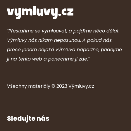
"Přestaňme se vymlouvat, a pojďme něco dělat.
Výmluvy nás nikam neposunou. A pokud nás
přece jenom nějaká výmluva napadne, přidejme
ji na tento web a ponechme ji zde."
Všechny ma
ter
iály © 2023
Výmluvy.cz
Sledujte nás