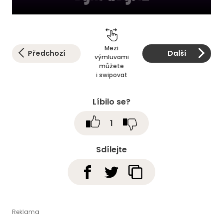
Mezi
Předchozí
Další
výmluvami
můžete
i swipovat
Líbilo se?
1
Sdílejte