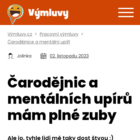
Výmluvy.cz
>
Pracovní výmluvy
>
Čarodějnice a mentální upíři
Jolinka
02. listopadu 2023
Čarodějnic a
mentálních upírů
mám plné zuby
Ale jo, tyhle lidi mě taky dost štvou :)