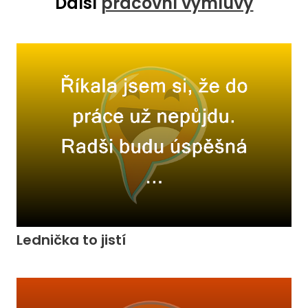
Další
pracovní výmluvy
Lednička to jistí