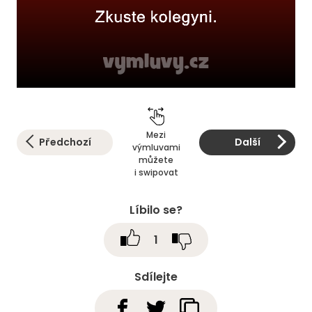
Mezi
Předchozí
Další
výmluvami
můžete
i swipovat
Líbilo se?
1
Sdílejte