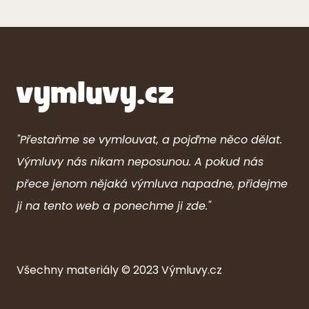
"Přestaňme se vymlouvat, a pojďme něco dělat.
Výmluvy nás nikam neposunou. A pokud nás
přece jenom nějaká výmluva napadne, přidejme
ji na tento web a ponechme ji zde."
Všechny ma
ter
iály © 2023
Výmluvy.cz