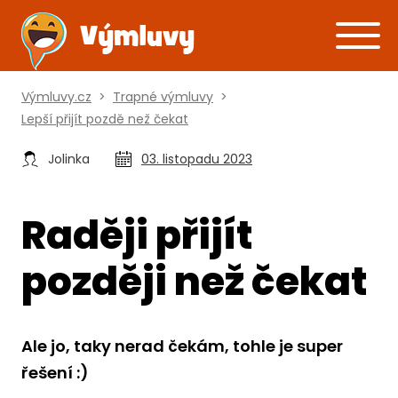
Výmluvy.cz
>
Trapné výmluvy
>
Lepší přijít pozdě než čekat
Jolinka
03. listopadu 2023
Raději přijít
později než čekat
Ale jo, taky nerad čekám, tohle je super
řešení :)