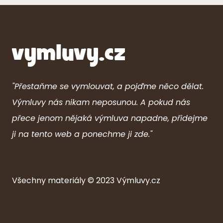
"Přestaňme se vymlouvat, a pojďme něco dělat.
Výmluvy nás nikam neposunou. A pokud nás
přece jenom nějaká výmluva napadne, přidejme
ji na tento web a ponechme ji zde."
Všechny ma
ter
iály © 2023
Výmluvy.cz