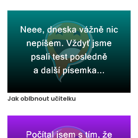
Jak oblbnout učitelku