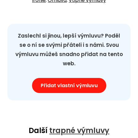
Ironie
,
Omluva
,
Vtipné výmluvy
Zaslechl si jinou, lepší výmluvu? Poděl
se o ní se svými přáteli i s námi. Svou
výmluvu můžeš snadno přidat na tento
web.
Přidat vlastní výmluvu
Další
trapné výmluvy