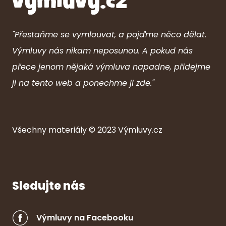
"Přestaňme se vymlouvat, a pojďme něco dělat.
Výmluvy nás nikam neposunou. A pokud nás
přece jenom nějaká výmluva napadne, přidejme
ji na tento web a ponechme ji zde."
Všechny ma
ter
iály © 2023
Výmluvy.cz
Sledujte nás
Výmluvy na Facebooku