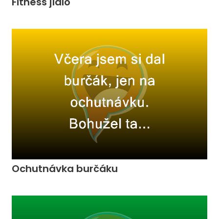
Fitness jídlo
Ochutnávka burčáku