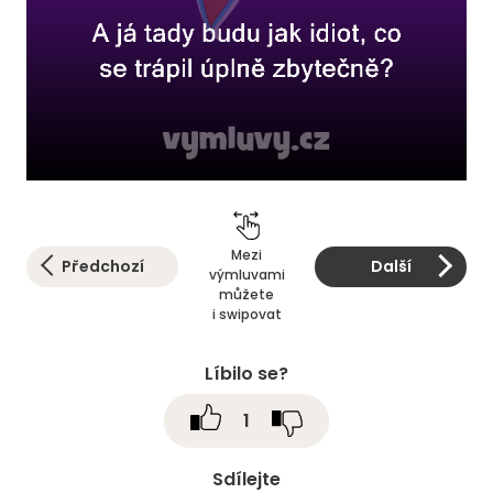
Mezi
Předchozí
Další
výmluvami
můžete
i swipovat
Líbilo se?
1
Sdílejte