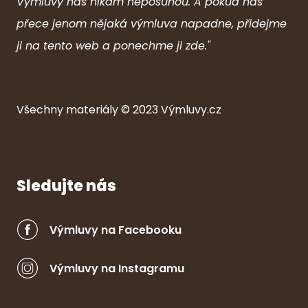
Výmluvy nás nikam neposunou. A pokud nás
přece jenom nějaká výmluva napadne, přidejme
ji na tento web a ponechme ji zde."
Všechny ma
ter
iály © 2023
Výmluvy.cz
Sledujte nás
Výmluvy na Facebooku
Výmluvy na Instagramu