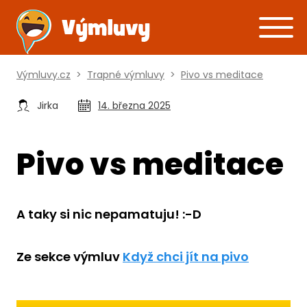
Výmluvy.cz
>
Trapné výmluvy
>
Pivo vs meditace
Jirka
14. března 2025
Pivo vs meditace
A taky si nic nepamatuju! :-D
Ze sekce výmluv
Když chci jít na pivo