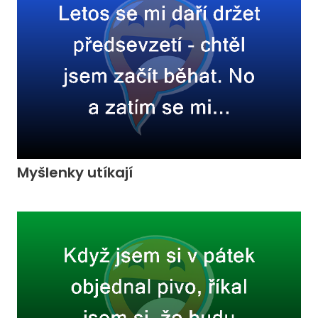
Myšlenky utíkají