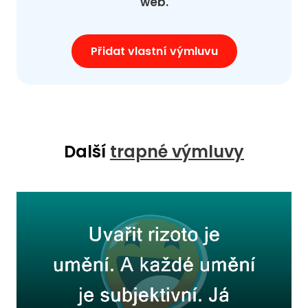
web.
Přidat vlastní výmluvu
Další
trapné výmluvy