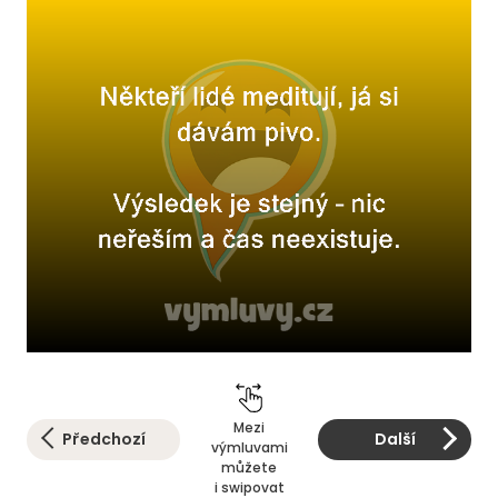
Mezi
Předchozí
Další
výmluvami
můžete
i swipovat