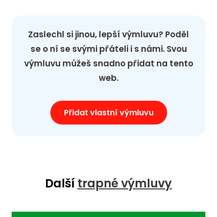
Zaslechl si jinou, lepší výmluvu? Poděl
se o ní se svými přáteli i s námi. Svou
výmluvu můžeš snadno přidat na tento
web.
Přidat vlastní výmluvu
Další
trapné výmluvy