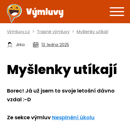
Výmluvy.cz
>
Trapné výmluvy
>
Myšlenky utíkají
Jirka
13. ledna 2025
Myšlenky utíkají
Borec! Já už jsem to svoje letošní dávno
vzdal :-D
Ze sekce výmluv
Nesplnění úkolu