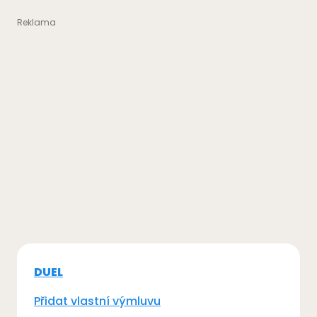
DUEL
Přidat vlastní výmluvu