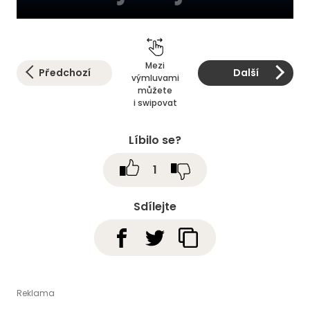
Mezi
Předchozí
Další
výmluvami
můžete
i swipovat
Líbilo se?
1
Sdílejte