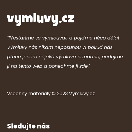
"Přestaňme se vymlouvat, a pojďme něco dělat.
Výmluvy nás nikam neposunou. A pokud nás
přece jenom nějaká výmluva napadne, přidejme
ji na tento web a ponechme ji zde."
Všechny ma
ter
iály © 2023
Výmluvy.cz
Sledujte nás