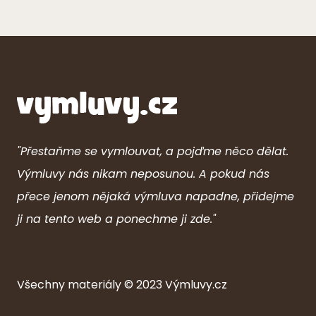
"Přestaňme se vymlouvat, a pojďme něco dělat.
Výmluvy nás nikam neposunou. A pokud nás
přece jenom nějaká výmluva napadne, přidejme
ji na tento web a ponechme ji zde."
Všechny ma
ter
iály © 2023
Výmluvy.cz