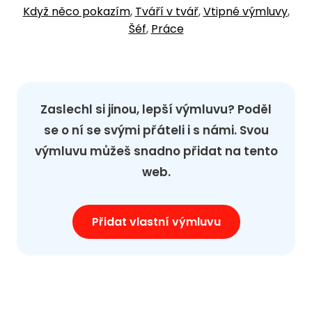
Když něco pokazím
,
Tváří v tvář
,
Vtipné výmluvy
,
Šéf
,
Práce
Zaslechl si jinou, lepší výmluvu? Poděl
se o ní se svými přáteli i s námi. Svou
výmluvu můžeš snadno přidat na tento
web.
Přidat vlastní výmluvu