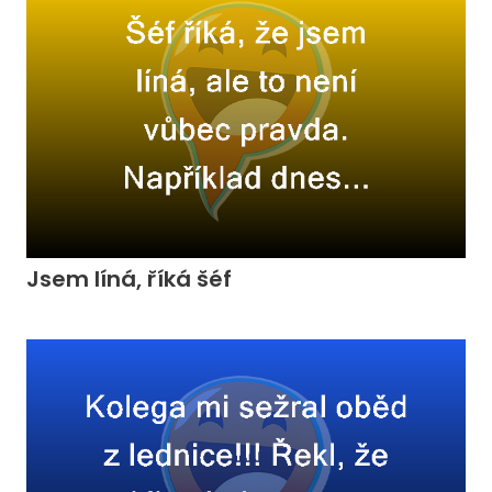
Jsem líná, říká šéf