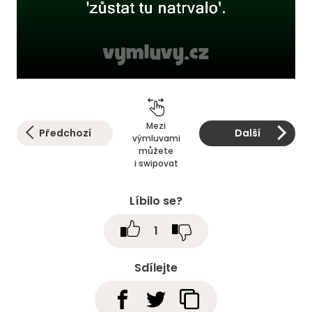
Mezi
Předchozí
Další
výmluvami
můžete
i swipovat
Líbilo se?
1
Sdílejte