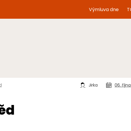
Výmluva dne
T
d
Jirka
06. říjn
běd