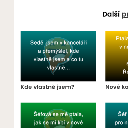
Další
p
Kde vlastně jsem?
Nové k