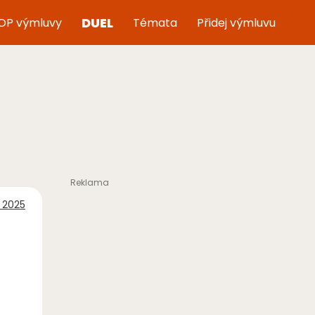
DUEL
OP výmluvy
Témata
Přidej výmluvu
a 2025