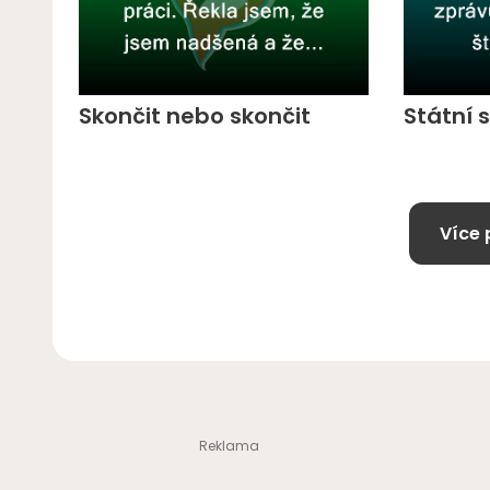
Skončit nebo skončit
Státní 
Více 