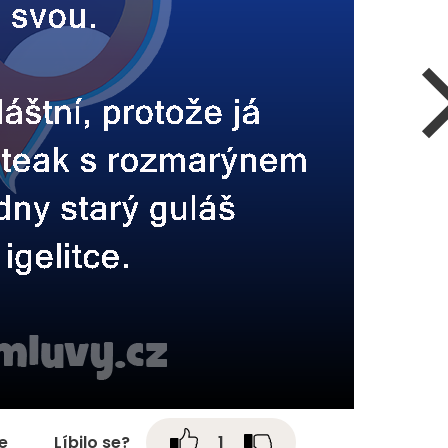
te
Líbilo se?
1