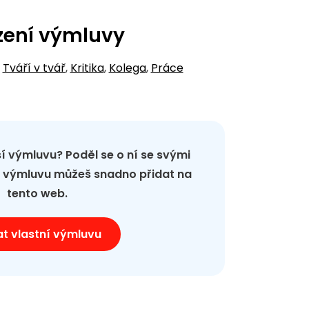
zení výmluvy
,
Tváří v tvář
,
Kritika
,
Kolega
,
Práce
pší výmluvu? Poděl se o ní se svými
ou výmluvu můžeš snadno přidat na
tento web.
at vlastní výmluvu