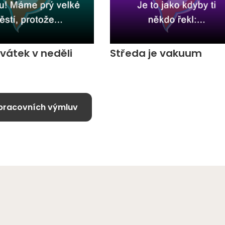
svátek v neděli
Středa je vakuum
pracovních výmluv