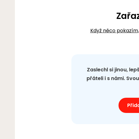
Zařa
Když něco pokazím
Zaslechl si jinou, le
přáteli i s námi. Sv
Přid