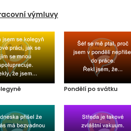
racovní výmluvy
olegyně
Pondělí po svátku