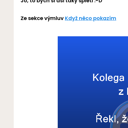
Jo, to bych si asi taky spletl :-D
Ze sekce výmluv
Když něco pokazím