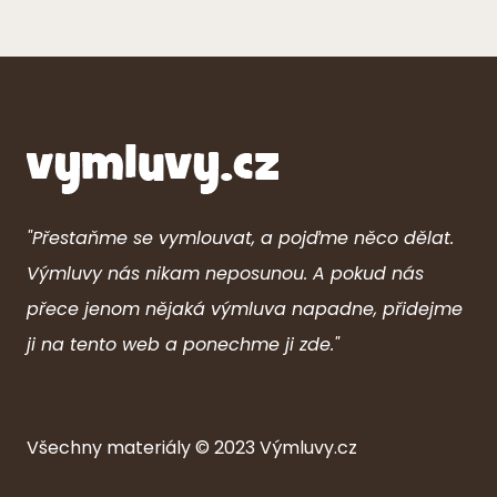
"Přestaňme se vymlouvat, a pojďme něco dělat.
Výmluvy nás nikam neposunou. A pokud nás
přece jenom nějaká výmluva napadne, přidejme
ji na tento web a ponechme ji zde."
Všechny ma
ter
iály © 2023
Výmluvy.cz