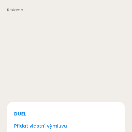
DUEL
Přidat vlastní výmluvu