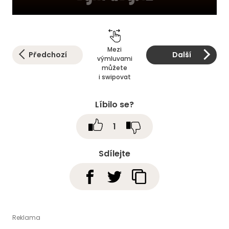
Mezi
Předchozí
Další
výmluvami
můžete
i swipovat
Líbilo se?
1
Sdílejte