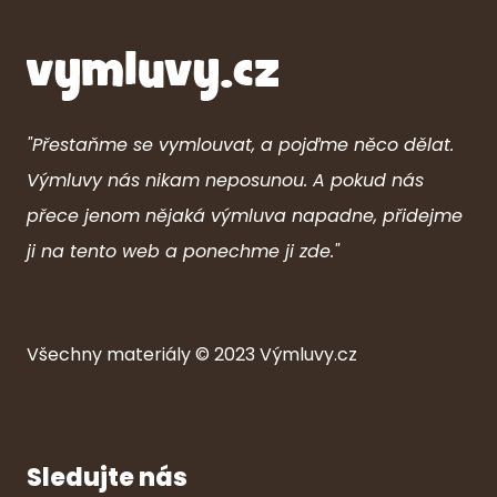
"Přestaňme se vymlouvat, a pojďme něco dělat.
Výmluvy nás nikam neposunou. A pokud nás
přece jenom nějaká výmluva napadne, přidejme
ji na tento web a ponechme ji zde."
Všechny ma
ter
iály © 2023
Výmluvy.cz
Sledujte nás