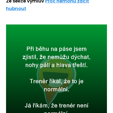
Ze sekce výmluv
Proč nemohu začít
hubnout