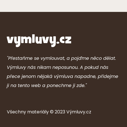
"Přestaňme se vymlouvat, a pojďme něco dělat.
Výmluvy nás nikam neposunou. A pokud nás
přece jenom nějaká výmluva napadne, přidejme
ji na tento web a ponechme ji zde."
Všechny ma
ter
iály © 2023
Výmluvy.cz