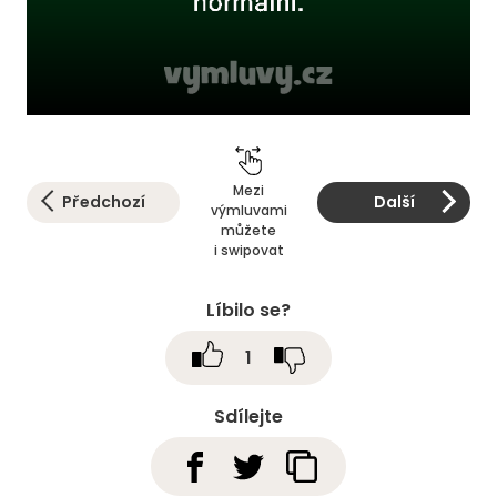
Mezi
Předchozí
Další
výmluvami
můžete
i swipovat
Líbilo se?
1
Sdílejte