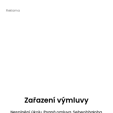
Zařazení výmluvy
Nesplnění úkolu
,
Psaná omluva
,
Sebeobhajoba
,