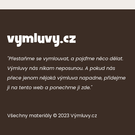
"Přestaňme se vymlouvat, a pojďme něco dělat.
Výmluvy nás nikam neposunou. A pokud nás
přece jenom nějaká výmluva napadne, přidejme
ji na tento web a ponechme ji zde."
Všechny ma
ter
iály © 2023
Výmluvy.cz