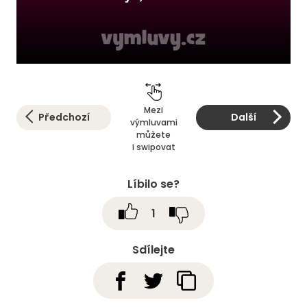
Mezi
Předchozí
Další
výmluvami
můžete
i swipovat
Líbilo se?
1
Sdílejte