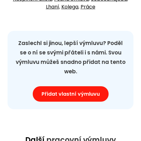
Lhaní
,
Kolega
,
Práce
Zaslechl si jinou, lepší výmluvu? Poděl
se o ní se svými přáteli i s námi. Svou
výmluvu můžeš snadno přidat na tento
web.
Přidat vlastní výmluvu
Další
pracovní výmluvy