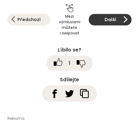
Mezi
Předchozí
Další
výmluvami
můžete
i swipovat
Líbilo se?
1
Sdílejte