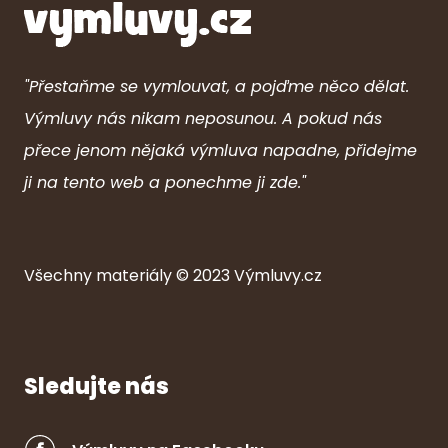
"Přestaňme se vymlouvat, a pojďme něco dělat.
Výmluvy nás nikam neposunou. A pokud nás
přece jenom nějaká výmluva napadne, přidejme
ji na tento web a ponechme ji zde."
Všechny ma
ter
iály © 2023
Výmluvy.cz
Sledujte nás