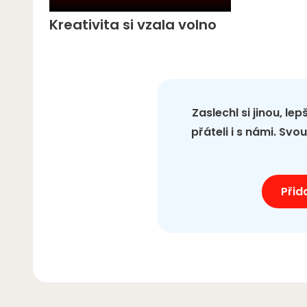
Kreativita si vzala volno
Zaslechl si jinou, le
přáteli i s námi. Sv
Přid