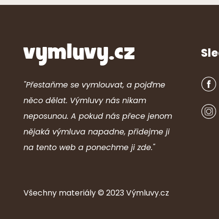
Sle
"Přestaňme se vymlouvat, a pojďme
něco dělat. Výmluvy nás nikam
neposunou. A pokud nás přece jenom
nějaká výmluva napadne, přidejme ji
na tento web a ponechme ji zde."
Všechny ma
ter
iály © 2023
Výmluvy.cz