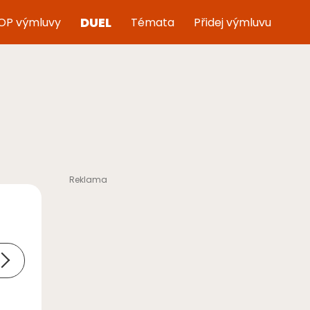
DUEL
OP výmluvy
Témata
Přidej výmluvu