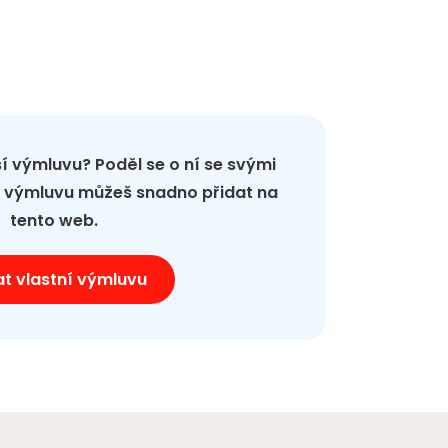
pší výmluvu? Poděl se o ní se svými
ou výmluvu můžeš snadno přidat na
tento web.
at vlastní výmluvu