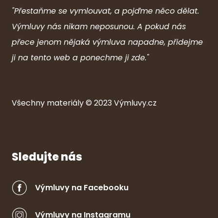
"Přestaňme se vymlouvat, a pojďme něco dělat.
Výmluvy nás nikam neposunou. A pokud nás
přece jenom nějaká výmluva napadne, přidejme
ji na tento web a ponechme ji zde."
Všechny ma
ter
iály © 2023
Výmluvy.cz
Sledujte nás
Výmluvy na Facebooku
Výmluvy na Instagramu