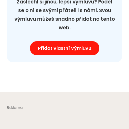
Zaslechl si jinou, lepší výmluvu? Poděl
se o ní se svými přáteli i s námi. Svou
výmluvu můžeš snadno přidat na tento
web.
Přidat vlastní výmluvu