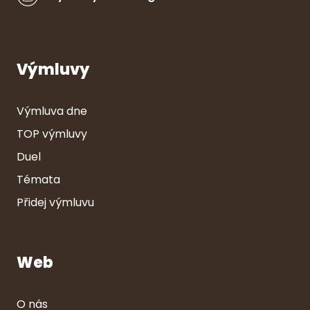
Výmluvy
Výmluva dne
TOP výmluvy
Duel
Témata
Přidej výmluvu
Web
O nás