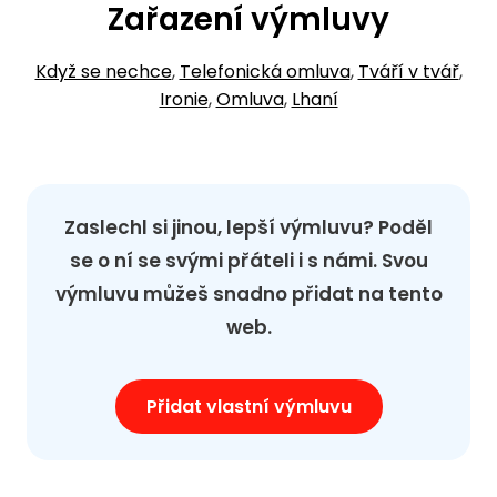
Zařazení výmluvy
Když se nechce
,
Telefonická omluva
,
Tváří v tvář
,
Ironie
,
Omluva
,
Lhaní
Zaslechl si jinou, lepší výmluvu? Poděl
se o ní se svými přáteli i s námi. Svou
výmluvu můžeš snadno přidat na tento
web.
Přidat vlastní výmluvu