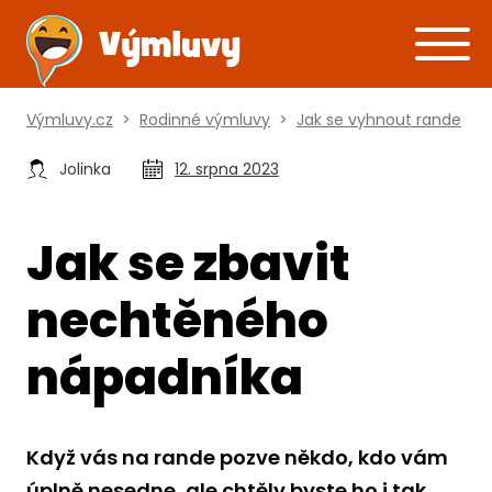
Výmluvy.cz
>
Rodinné výmluvy
>
Jak se vyhnout rande
Jolinka
12. srpna 2023
Jak se zbavit
nechtěného
nápadníka
Když vás na rande pozve někdo, kdo vám
úplně nesedne, ale chtěly byste ho i tak