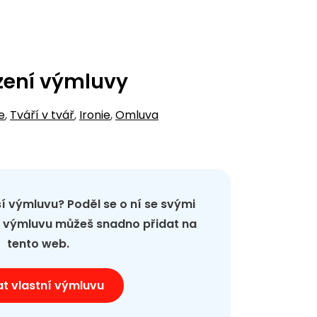
zení výmluvy
e
,
Tváří v tvář
,
Ironie
,
Omluva
pší výmluvu? Poděl se o ní se svými
ou výmluvu můžeš snadno přidat na
tento web.
at vlastní výmluvu