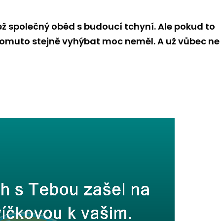
ež společný oběd s budoucí tchyní. Ale pokud to
 tomuto stejně vyhýbat moc neměl. A už vůbec ne