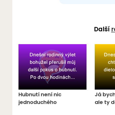
Další
r
Hubnutí není nic
Já bych
jednoduchého
ale ty d