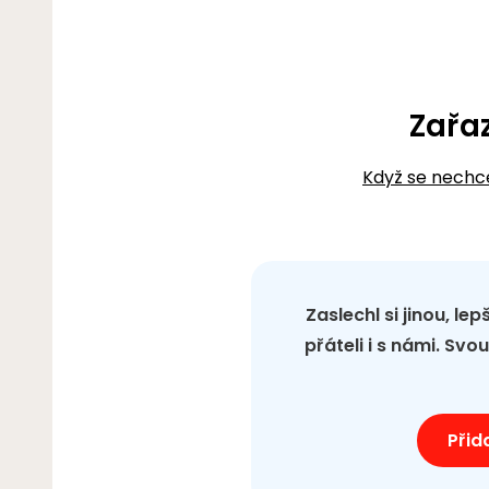
Zařa
Když se nechc
Zaslechl si jinou, le
přáteli i s námi. Sv
Přid