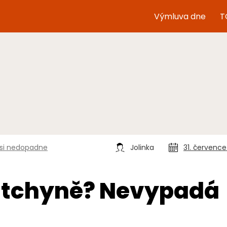
Výmluva dne
T
asi nedopadne
Jolinka
31. červenc
u tchyně? Nevypadá