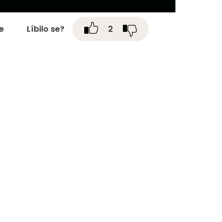
te
Líbilo se?
2