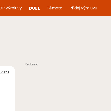
DUEL
OP výmluvy
Témata
Přidej výmluvu
e 2023