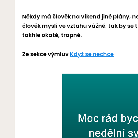
Někdy má člověk na víkend jiné plány, n
člověk myslí ve vztahu vážně, tak by se
takhle okatě, trapně.
Ze sekce výmluv
Když se nechce