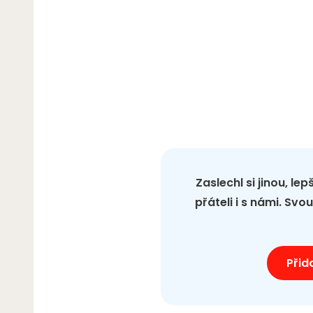
Zaslechl si jinou, le
přáteli i s námi. Sv
Přid