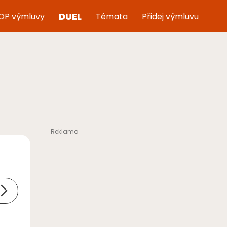
DUEL
OP výmluvy
Témata
Přidej výmluvu