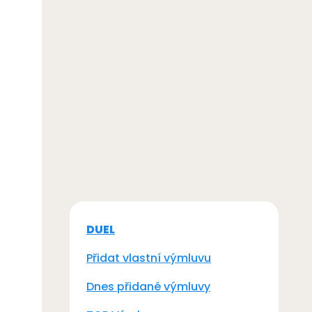
DUEL
Přidat vlastní výmluvu
Dnes přidané výmluvy