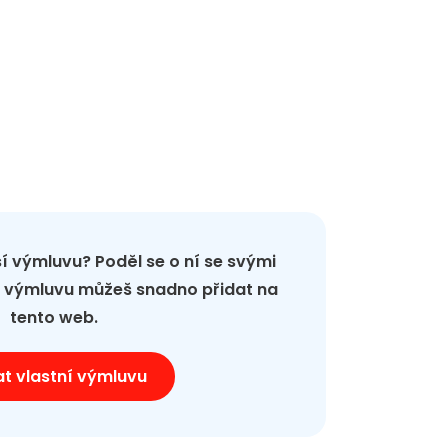
pší výmluvu? Poděl se o ní se svými
ou výmluvu můžeš snadno přidat na
tento web.
at vlastní výmluvu