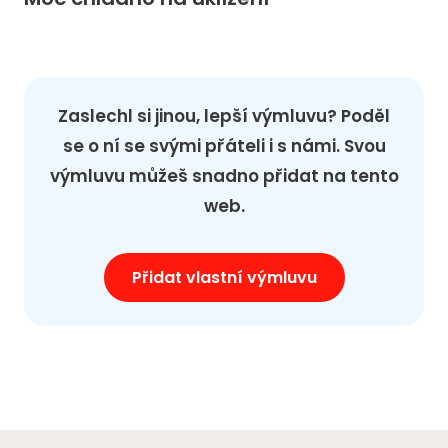
Zaslechl si jinou, lepší výmluvu? Poděl
se o ní se svými přáteli i s námi. Svou
výmluvu můžeš snadno přidat na tento
web.
Přidat vlastní výmluvu