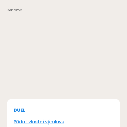
DUEL
Přidat vlastní výmluvu