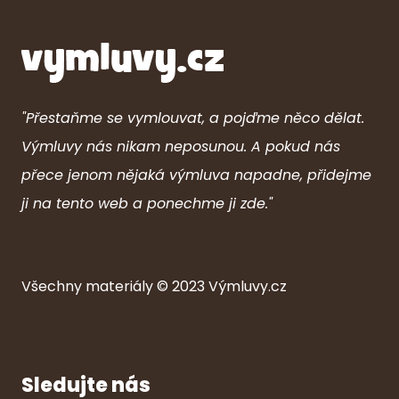
"Přestaňme se vymlouvat, a pojďme něco dělat.
Výmluvy nás nikam neposunou. A pokud nás
přece jenom nějaká výmluva napadne, přidejme
ji na tento web a ponechme ji zde."
Všechny ma
ter
iály © 2023
Výmluvy.cz
Sledujte nás