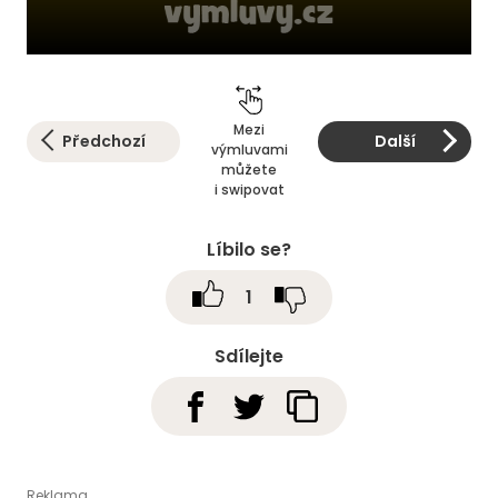
Mezi
Předchozí
Další
výmluvami
můžete
i swipovat
Líbilo se?
1
Sdílejte