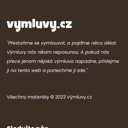
"Přestaňme se vymlouvat, a pojďme něco dělat.
Výmluvy nás nikam neposunou. A pokud nás
přece jenom nějaká výmluva napadne, přidejme
ji na tento web a ponechme ji zde."
Všechny ma
ter
iály © 2023
Výmluvy.cz