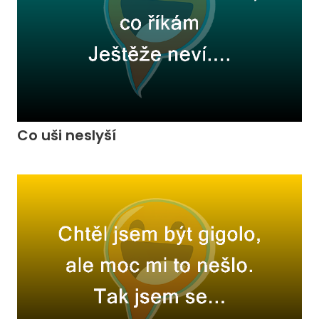
Co uši neslyší