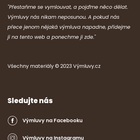
"Přestaňme se vymlouvat, a pojďme něco dělat.
Výmluvy nás nikam neposunou. A pokud nás
přece jenom nějaká výmluva napadne, přidejme
ji na tento web a ponechme ji zde."
Všechny ma
ter
iály © 2023
Výmluvy.cz
Sledujte nás
Výmluvy na Facebooku
Výmluvy na Instagramu