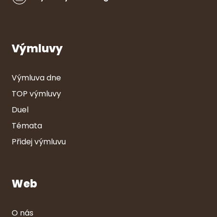
Výmluvy
Výmluva dne
TOP výmluvy
Duel
Témata
Přidej výmluvu
Web
O nás