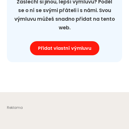
Zaslechl si jinou, lepší výmluvu? Poděl
se o ní se svými přáteli i s námi. Svou
výmluvu můžeš snadno přidat na tento
web.
Přidat vlastní výmluvu