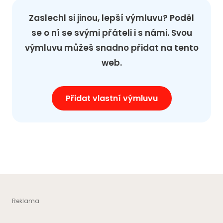
Zaslechl si jinou, lepší výmluvu? Poděl
se o ní se svými přáteli i s námi. Svou
výmluvu můžeš snadno přidat na tento
web.
Přidat vlastní výmluvu