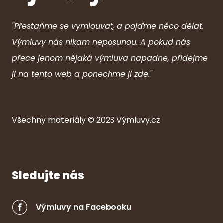
"Přestaňme se vymlouvat, a pojďme něco dělat.
Výmluvy nás nikam neposunou. A pokud nás
přece jenom nějaká výmluva napadne, přidejme
ji na tento web a ponechme ji zde."
Všechny ma
ter
iály © 2023
Výmluvy.cz
Sledujte nás
Výmluvy na Facebooku