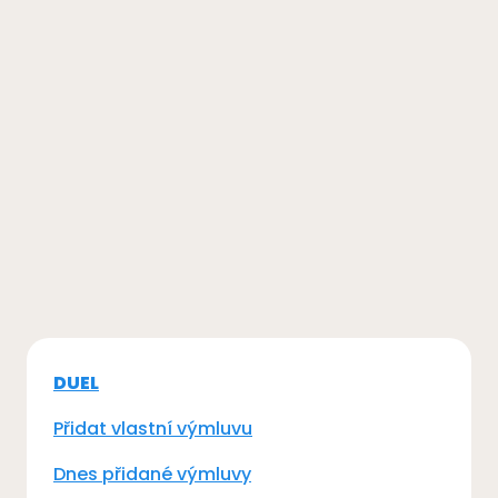
DUEL
Přidat vlastní výmluvu
Dnes přidané výmluvy