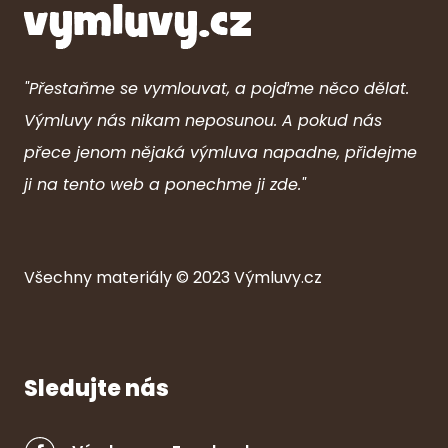
"Přestaňme se vymlouvat, a pojďme něco dělat.
Výmluvy nás nikam neposunou. A pokud nás
přece jenom nějaká výmluva napadne, přidejme
ji na tento web a ponechme ji zde."
Všechny ma
ter
iály © 2023
Výmluvy.cz
Sledujte nás